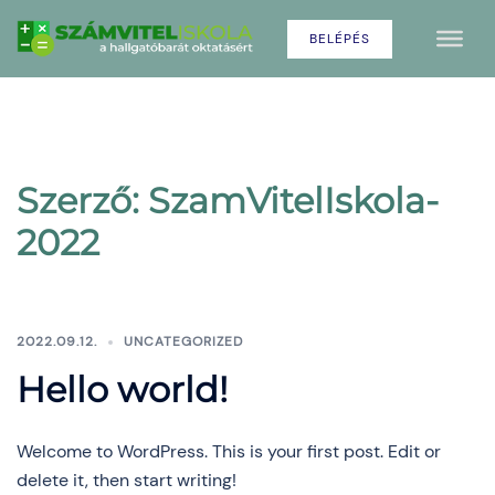
Skip
BELÉPÉS
to
content
Szerző:
SzamVitelIskola-
2022
2022.09.12.
UNCATEGORIZED
Hello world!
Welcome to WordPress. This is your first post. Edit or
delete it, then start writing!