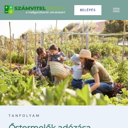
BELÉPÉS
TANFOLYAM
Őstermelők adózása