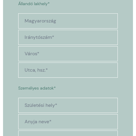
Állandó lakhely*
Személyes adatok*