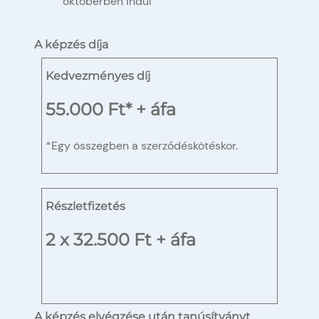
októberben indul
A képzés díja
Kedvezményes díj
55.000 Ft* + áfa
*Egy összegben a szerződéskötéskor.
Részletfizetés
2 x 32.500 Ft + áfa
A képzés elvégzése után tanúsítványt