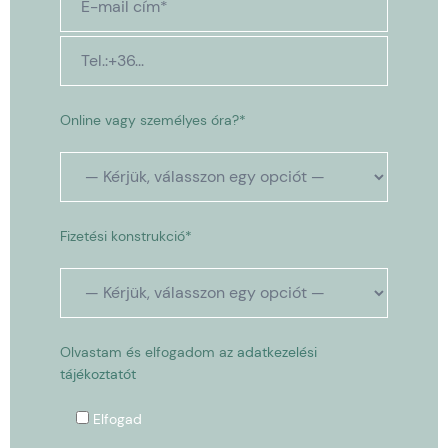
Online vagy személyes óra?*
Fizetési konstrukció*
Olvastam és elfogadom az
adatkezelési
tájékoztatót
Elfogad