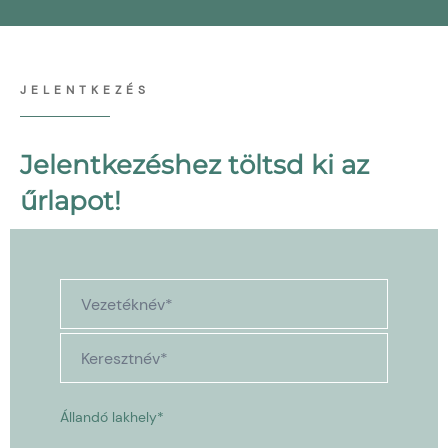
JELENTKEZÉS
Jelentkezéshez töltsd ki az
űrlapot!
Állandó lakhely*