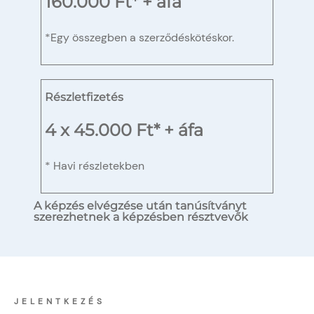
160.000 Ft* + áfa
*Egy összegben a szerződéskötéskor.
Részletfizetés
4 x 45.000 Ft* + áfa
* Havi részletekben
A képzés elvégzése után tanúsítványt
szerezhetnek a képzésben résztvevők
JELENTKEZÉS