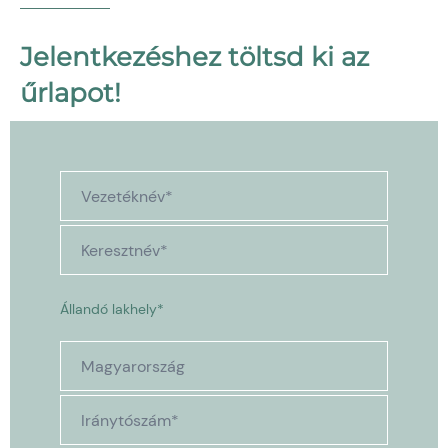
Jelentkezéshez töltsd ki az
űrlapot!
Állandó lakhely*