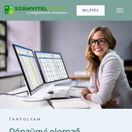
BELÉPÉS
TANFOLYAM
Pénzügyi elemző