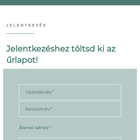
JELENTKEZÉS
Jelentkezéshez töltsd ki az
űrlapot!
Állandó lakhely*