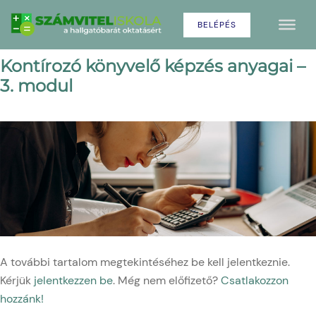
Skip
BELÉPÉS
to
content
Kontírozó könyvelő képzés anyagai –
3. modul
A további tartalom megtekintéséhez be kell jelentkeznie.
Kérjük
jelentkezzen be
. Még nem előfizető?
Csatlakozzon
hozzánk!